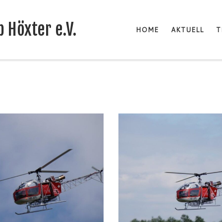
 Höxter e.V.
HOME
AKTUELL
T