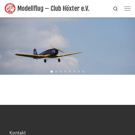
Modellflug – Club Höxter e.V.
Search
Zum Inhalt springen
Me
Kontakt